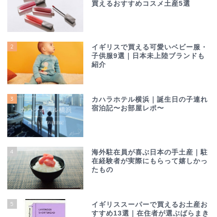
買えるおすすめコスメ土産5選
2
イギリスで買える可愛いベビー服・
子供服9選｜日本未上陸ブランドも
紹介
3
カハラホテル横浜｜誕生日の子連れ
宿泊記〜お部屋レポ〜
4
海外駐在員が喜ぶ日本の手土産｜駐
在経験者が実際にもらって嬉しかっ
たもの
5
イギリススーパーで買えるお土産お
すすめ13選｜在住者が選ぶばらまき