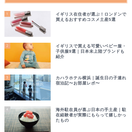
1
イギリス在住者が選ぶ！ロンドンで
買えるおすすめコスメ土産5選
2
イギリスで買える可愛いベビー服・
子供服9選｜日本未上陸ブランドも
紹介
3
カハラホテル横浜｜誕生日の子連れ
宿泊記〜お部屋レポ〜
4
海外駐在員が喜ぶ日本の手土産｜駐
在経験者が実際にもらって嬉しかっ
たもの