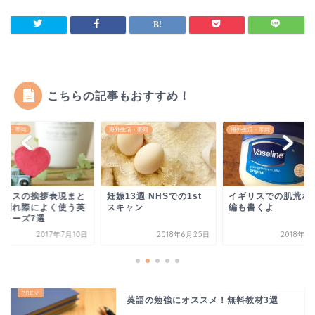
こちらの記事もおすすめ！
生活・帯同
海外生活・帯同
海外生活・帯同
ギリスの挨拶表現まと
妊娠13週 NHSでの1st
イギリスでの肌荒れ
｜別れ際によく使う英
スキャン
編も書くよ
フレーズ7選
2017年7月10日
2018年6月25日
2018年1
英語の勉強にオススメ！無料教材3選