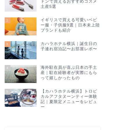
ドンで買えるおすすめコスメ
土産5選
イギリスで買える可愛いベビ
2
ー服・子供服9選｜日本未上陸
ブランドも紹介
カハラホテル横浜｜誕生日の
3
子連れ宿泊記〜お部屋レポ〜
海外駐在員が喜ぶ日本の手土
4
産｜駐在経験者が実際にもら
って嬉しかったもの
【カハラホテル横浜】トロピ
5
カルアフタヌーンティー体験
記｜夏限定メニューをレビュ
ー