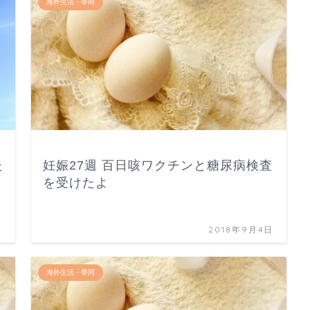
海外生活・帯同
た
妊娠27週 百日咳ワクチンと糖尿病検査
を受けたよ
日
2018年9月4日
海外生活・帯同