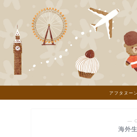
アフタヌー
― 
海外