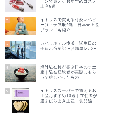
ドンで買えるおすすめコスメ
土産5選
イギリスで買える可愛いベビ
2
ー服・子供服9選｜日本未上陸
ブランドも紹介
カハラホテル横浜｜誕生日の
3
子連れ宿泊記〜お部屋レポ〜
海外駐在員が喜ぶ日本の手土
4
産｜駐在経験者が実際にもら
って嬉しかったもの
イギリススーパーで買えるお
5
土産おすすめ13選｜在住者が
選ぶばらまき土産・食品編