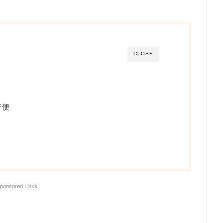
CLOSE
行便
ponsored Links