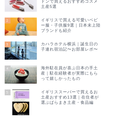
ドンで買えるおすすめコスメ
土産5選
イギリスで買える可愛いベビ
2
ー服・子供服9選｜日本未上陸
ブランドも紹介
カハラホテル横浜｜誕生日の
3
子連れ宿泊記〜お部屋レポ〜
海外駐在員が喜ぶ日本の手土
4
産｜駐在経験者が実際にもら
って嬉しかったもの
イギリススーパーで買えるお
5
土産おすすめ13選｜在住者が
選ぶばらまき土産・食品編